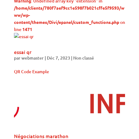
Warning
: Undefined array key "extension" in
/home/clients/780f7aef9cc1e598f7b021cffe5f9593/w
ww/wp-
content/themes/Divi/epanel/custom_functions.php
on
line
1471
essai qr
par
webmaster
|
Déc 7, 2023
|
Non classé
QR Code Example
Négociations marathon