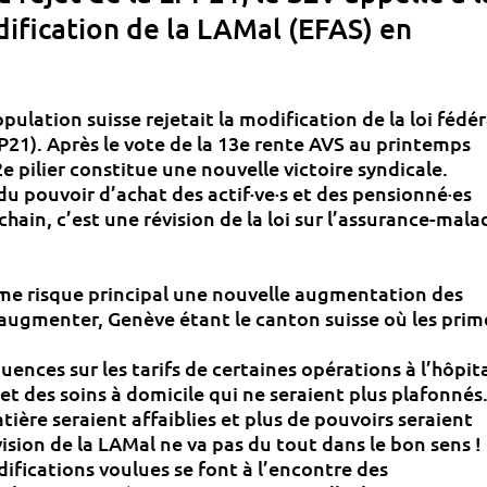
dification de la LAMal (EFAS) en
ulation suisse rejetait la modification de la loi fédér
P21). Après le vote de la 13e rente AVS au printemps
e pilier constitue une nouvelle victoire syndicale.
du pouvoir d’achat des actif·ve·s et des pensionné·es
ain, c’est une révision de la loi sur l’assurance-mala
me risque principal une nouvelle augmentation des
u’augmenter, Genève étant le canton suisse où les prim
uences sur les tarifs de certaines opérations à l’hôpit
 et des soins à domicile qui ne seraient plus plafonnés
ière seraient affaiblies et plus de pouvoirs seraient
ision de la LAMal ne va pas du tout dans le bon sens !
difications voulues se font à l’encontre des